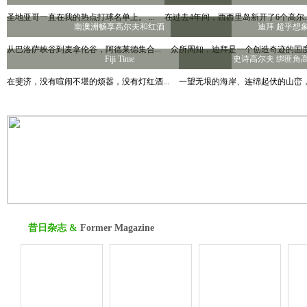
圣地亚哥一直在我的热点打球名单上。 ...
在过去4年间，西西里岛新开了6个高尔..
南澳洲畅享高尔夫和红酒
迪拜 超乎想
从巴洛萨峡谷到麦拿伦谷，阿德莱德集合...
众所周知，迪拜是一个创造奇迹的国度。
Fiji Time
史诗高尔夫 绑匪角
在斐济，没有喧闹不堪的烦嚣，没有灯红酒...
一望无垠的海岸、连绵起伏的山峦， 还
昔日杂志 &
Former Magazine