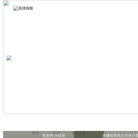
首页
关于我们
编辑手记
高球新
专题
球具
时尚
专栏文章
南加州 乐缤纷
多娜佳塔高尔夫水疗